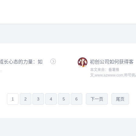
成长心态的力量：如
初创公司如何获得客
何在创业中取得成功
户
...
本文来自：番薯推
文,www.azwww.com,称号
番薯推文首创于2005年！...
1
2
3
4
5
6
下一页
尾页