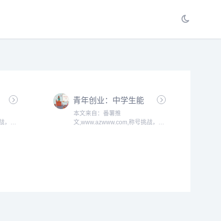
青年创业：中学生能
当创始人吗？
本文来自：番薯推
挑战，由
文,www.azwww.com,称号挑战，由
番薯推文首创于2005年！...