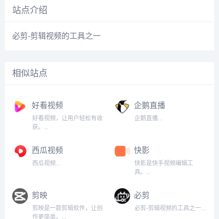
站点介绍
必剪-剪辑视频的工具之一
相似站点
好看视频
企鹅直播
好看视频，让用户轻松有收
企鹅直播...
获。...
西瓜视频
快影
西瓜视频...
快影是快手视频编辑工
具。...
剪映
必剪
剪映是一款剪辑软件，让创
必剪-剪辑视频的工具之一...
作更简单。...