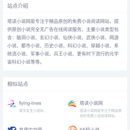
站点介绍
塔读小说网是专注于精品原创的免费小说阅读网站，提
供原创小说完全无广告在线阅读服务，主要小说类型包
含：脑洞小说、玄幻小说、仙侠小说、武侠小说、网游
小说、都市小说、历史小说、科幻小说、穿越小说、系
统流小说、军事小说、兵王小说、更有时下流行的元宇
宙科幻小说等等。
相似站点
flying-lines
塔读小说网
英文女生小说站...
塔读小说网是专注于精品原
创的免费小说阅读网站，提
供原创小说完全无广告在线
阅读服务，主要小说类型包
息壤中文网
SF轻小说