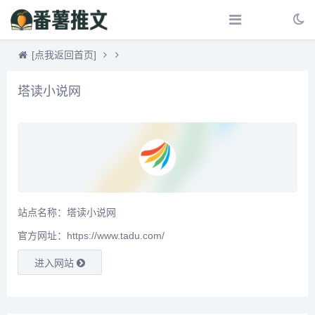
[点我返回首页]
塔读小说网
站点名称：塔读小说网
官方网址：https://www.tadu.com/
进入网站