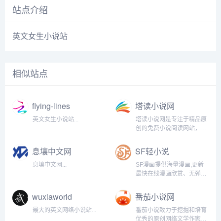
站点介绍
英文女生小说站
相似站点
flying-lines
塔读小说网
英文女生小说站...
塔读小说网是专注于精品原
创的免费小说阅读网站，提
供原创小说完全无广告在线
阅读服务，主要小说类型包
息壤中文网
SF轻小说
含：脑洞小说、玄幻小说、
仙侠小说、武侠小说、网游
息壤中文网...
SF漫画提供海量漫画,更新
小说、都市小说、历史小
最快在线漫画欣赏、无弹窗
说、科幻小说、穿越小说、
清爽阅读环境，老牌漫画网
系统流小说...
站一直陪伴在你身旁。SF轻
wuxiaworld
番茄小说网
小说网提供海量日本轻小说,
国产轻小说,动漫小说,轻小
最大的英文网络小说站...
番茄小说致力于挖掘和培育
说在线阅读...
优秀的原创网络文学作家，